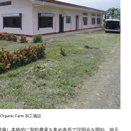
y Organic Farm 加工施設
整備し本格的に契約農家を集め各所で説明会を開始。地元