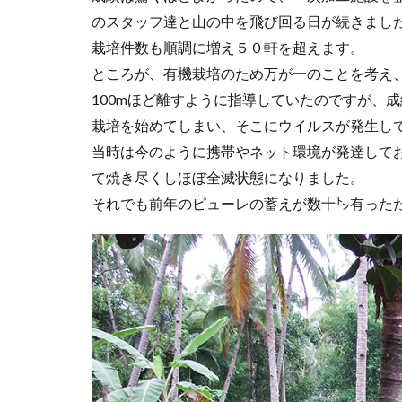
のスタッフ達と山の中を飛び回る日が続きまし
栽培件数も順調に増え５０軒を超えます。
ところが、有機栽培のため万が一のことを考え、
100mほど離すように指導していたのですが、
栽培を始めてしまい、そこにウイルスが発生し
当時は今のように携帯やネット環境が発達して
て焼き尽くしほぼ全滅状態になりました。
それでも前年のピューレの蓄えが数十㌧有った