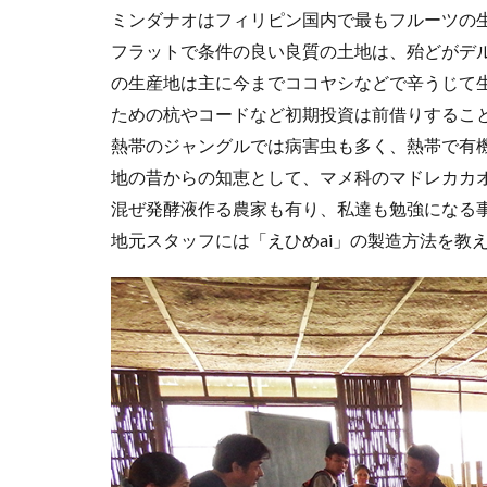
ミンダナオはフィリピン国内で最もフルーツの
フラットで条件の良い良質の土地は、殆どがデ
の生産地は主に今までココヤシなどで辛うじて
ための杭やコードなど初期投資は前借りするこ
熱帯のジャングルでは病害虫も多く、熱帯で有
地の昔からの知恵として、マメ科のマドレカカ
混ぜ発酵液作る農家も有り、私達も勉強になる
地元スタッフには「えひめai」の製造方法を教