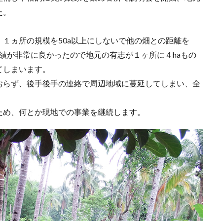
た。
１ヵ所の規模を50a以上にしないで他の畑との距離を
成績が非常に良かったので地元の有志が１ヶ所に４haもの
てしまいます。
おらず、後手後手の連絡で周辺地域に蔓延してしまい、全
ため、何とか現地での事業を継続します。