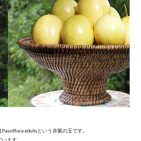
flora edulisという赤紫の玉です。
ています。