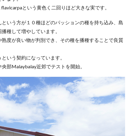
s f. flavicarpaという黄色く二回りほど大きな実です。
んという方が１０種ほどのパッションの種を持ち込み、島
回播種して増やしています。
や熟度が良い物が判別でき、その種を播種することで良質
うという契約になっています。
Malaybalay近郊でテストを開始。