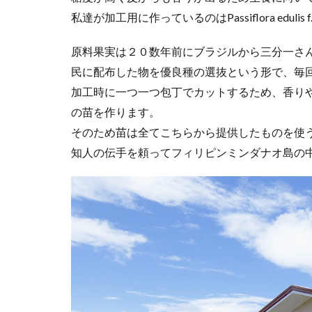
私達が加工用に作っているのはPassiflora eduli
原料果実は２０数年前にブラジルから三分一さ
民に配布した物を優良種の選抜という形で、毎
加工時に一つ一つ包丁でカットするため、香り
の苗を作ります。
そのため苗は全てこちらから提供したものを使
知人の伝手を頼ってフィリピンミンダナオ島の中央部