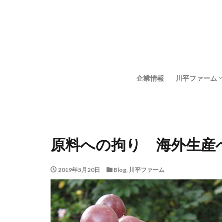
企業情報
川平ファーム
川平ファーム
石垣島サイエ
原料への拘り 海外生産
2019年5月20日
Blog
,
川平ファーム