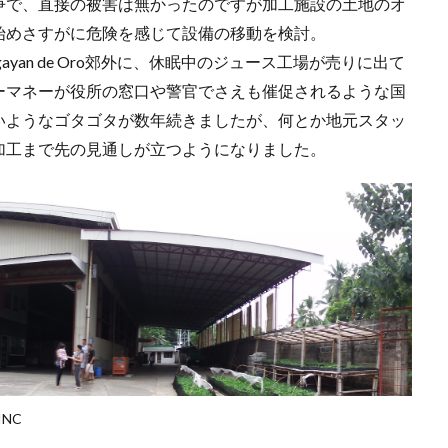
争で、直接の被害は無かったのですが加工施設の土地のオ
始めさすがに危険を感じて設備の移動を検討。
yan de Oro郊外に、休眠中のジュース工場が売りに出て
ーマネーが役所の窓口や警官でさえも催促されるような国
いようなゴタゴタが数年続きましたが、何とか地元スタッ
加工まで先の見通しが立つようになりました。
INC