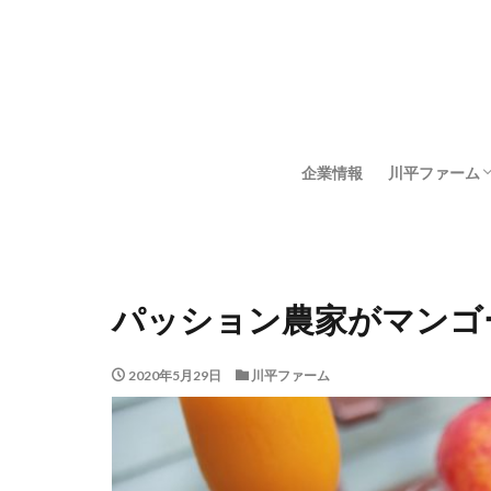
企業情報
川平ファーム
川平ファーム
石垣島サイエ
パッション農家がマンゴ
2020年5月29日
川平ファーム