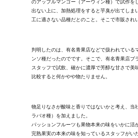
のアップルマンゴー（アーウィン種）で試作を
出ない上に、加熱処理をすると芋臭が出てしまい
工に適さない品種だとのこと。そこで市販され
判明したのは、有名青果店などで扱われている
ンソ種だったのでです。そこで、有名青果店ブ
スタッフで試飲、確かに濃厚で芳醇な甘さで美
比較すると何かやや物たりません。
物足りなさが酸味と香りではないかと考え、当
ラバオ種）を加えました。
パッションフルーツも果物本来の味をいかに活
完熟果実の本来の味を知っているスタッフがい