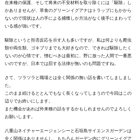
在来種の保護、そして将来の不安材料を取り除くには「駆除」し
かありませんが、草食のグリーンイグアナはトラップにもかから
ないので現状は人の手による捕獲しか方法がなく後手にまわって
いる感が強いです。
駆除というと拒否反応を示す人も多いですが、私は何よりも爬虫
類や両生類、ゴキブリまでも大好きなので、できれば駆除したく
ないのが心情です。憎むべきは最初に、野に放った人間で一番悪
いのですが、日本では罰する法律が無いのも問題ですね。
さて、ツラツラと職場とは全く関係の無い話を書いてしましまし
た。
このまま続けるととんでもなく長くなってしまうので今回はこの
辺りでお終いにします。
また機会があれば外来種の話をするかもしれませんのでよろしく
お願いします。
八重山ネイチャーエージェンシーと石垣島サイエンスガーデンは
全く関係はありませんし、もちろんガーデン内にグリーンイグア